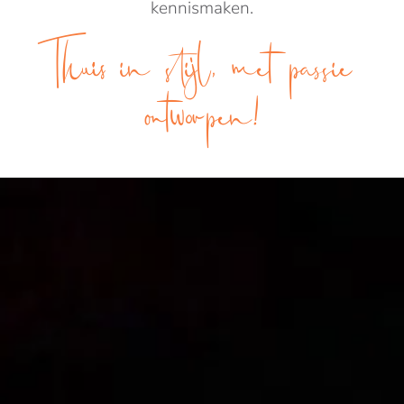
kennismaken.
Thuis in stijl, met passie
ontworpen!